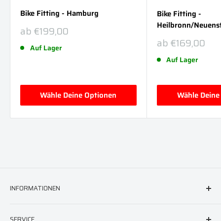
Bike Fitting - Hamburg
Bike Fitting -
Heilbronn/Neuens
Sonderpreis
ab €199,00
Sonderpreis
ab €169,00
Auf Lager
Auf Lager
Wähle Deine Optionen
Wähle Deine
INFORMATIONEN
FAQ & Hilfe
SERVICE