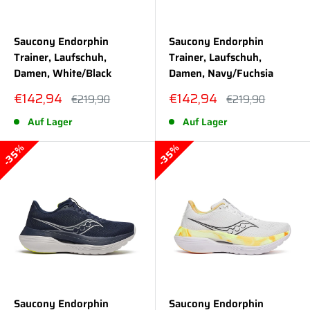
Saucony Endorphin
Saucony Endorphin
Trainer, Laufschuh,
Trainer, Laufschuh,
Damen, White/Black
Damen, Navy/Fuchsia
Sonderpreis
Sonderpreis
€142,94
€142,94
Normalpreis
Normalpreis
€219,90
€219,90
Auf Lager
Auf Lager
35%
35%
Saucony Endorphin
Saucony Endorphin