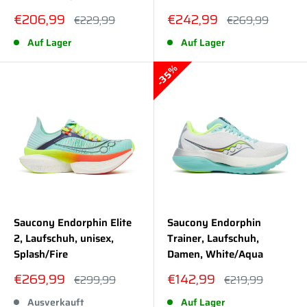
Sonderpreis
Sonderpreis
€206,99
€242,99
Normalpreis
Normalpreis
€229,99
€269,99
Auf Lager
Auf Lager
35%
Saucony Endorphin Elite
Saucony Endorphin
2, Laufschuh, unisex,
Trainer, Laufschuh,
Splash/Fire
Damen, White/Aqua
Sonderpreis
Sonderpreis
€269,99
€142,99
Normalpreis
Normalpreis
€299,99
€219,99
Ausverkauft
Auf Lager