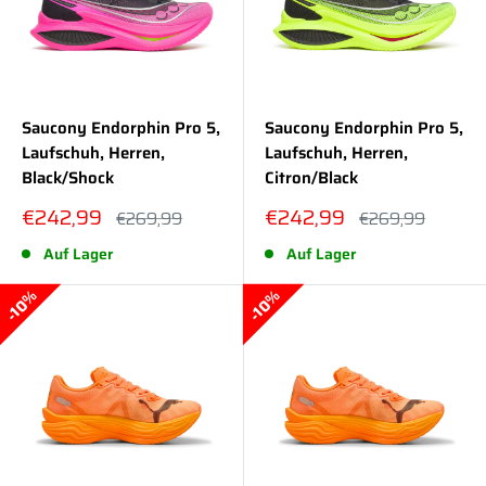
Saucony Endorphin Pro 5,
Saucony Endorphin Pro 5,
Laufschuh, Herren,
Laufschuh, Herren,
Black/Shock
Citron/Black
Sonderpreis
Sonderpreis
€242,99
€242,99
Normalpreis
Normalpreis
€269,99
€269,99
Auf Lager
Auf Lager
10%
10%