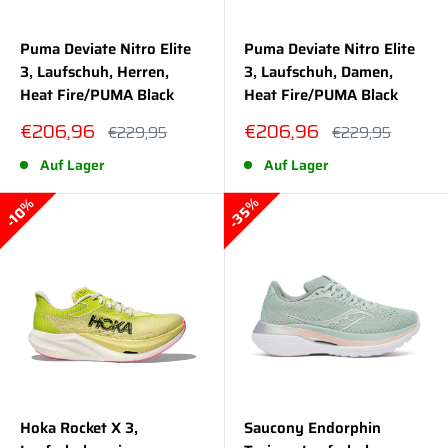
Puma Deviate Nitro Elite
Puma Deviate Nitro Elite
3, Laufschuh, Herren,
3, Laufschuh, Damen,
Heat Fire/PUMA Black
Heat Fire/PUMA Black
Sonderpreis
Sonderpreis
€206,96
€206,96
Normalpreis
Normalpreis
€229,95
€229,95
Auf Lager
Auf Lager
35%
10%
Hoka Rocket X 3,
Saucony Endorphin