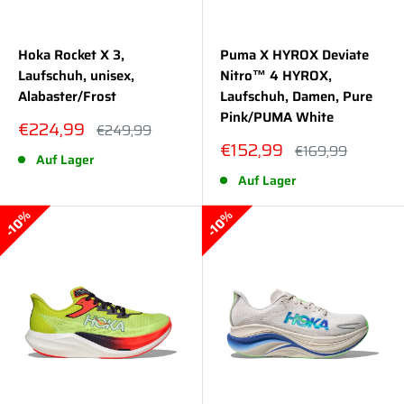
Hoka Rocket X 3,
Puma X HYROX Deviate
Laufschuh, unisex,
Nitro™ 4 HYROX,
Alabaster/Frost
Laufschuh, Damen, Pure
Pink/PUMA White
Sonderpreis
€224,99
Normalpreis
€249,99
Sonderpreis
€152,99
Normalpreis
€169,99
Auf Lager
Auf Lager
10%
10%