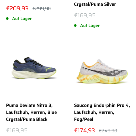
Crystal/Puma Silver
Sonderpreis
€209,93
Normalpreis
€299,90
Sonderpreis
€169,95
Auf Lager
Auf Lager
Puma Deviate Nitro 3,
Saucony Endorphin Pro 4,
Laufschuh, Herren, Blue
Laufschuh, Herren,
Crystal/Puma Black
Fog/Peel
Sonderpreis
Sonderpreis
€169,95
€174,93
Normalpreis
€249,90