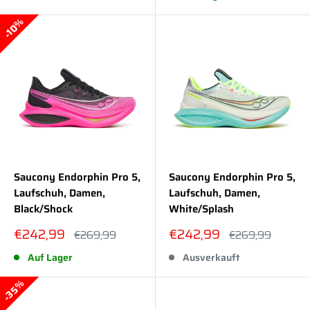
10%
Saucony Endorphin Pro 5,
Saucony Endorphin Pro 5,
Laufschuh, Damen,
Laufschuh, Damen,
Black/Shock
White/Splash
Sonderpreis
Sonderpreis
€242,99
€242,99
Normalpreis
Normalpreis
€269,99
€269,99
Auf Lager
Ausverkauft
35%