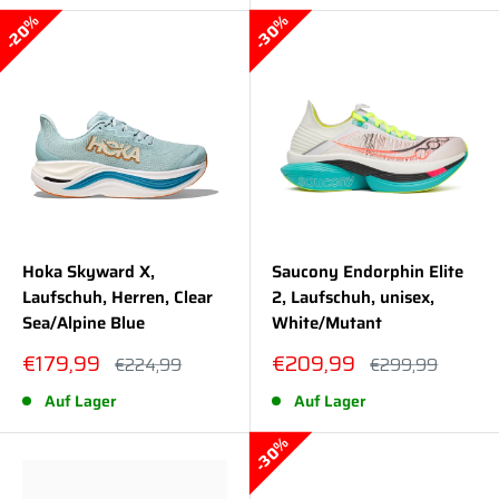
20%
30%
Hoka Skyward X,
Saucony Endorphin Elite
Laufschuh, Herren, Clear
2, Laufschuh, unisex,
Sea/Alpine Blue
White/Mutant
Sonderpreis
Sonderpreis
€179,99
€209,99
Normalpreis
Normalpreis
€224,99
€299,99
Auf Lager
Auf Lager
30%