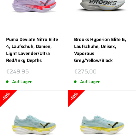
Puma Deviate Nitro Elite
Brooks Hyperion Elite 6,
4, Laufschuh, Damen,
Laufschuhe, Unisex,
Light Lavender/Ultra
Vaporous
Red/Inky Depths
Grey/Yellow/Black
Sonderpreis
Sonderpreis
€249,95
€275,00
Auf Lager
Auf Lager
10%
10%