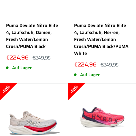
Puma Deviate Nitro Elite
Puma Deviate Nitro Elite
4, Laufschuh, Damen,
4, Laufschuh, Herren,
Fresh Water/Lemon
Fresh Water/Lemon
Crush/PUMA Black
Crush/PUMA Black/PUMA
White
Sonderpreis
€224,96
Normalpreis
€249,95
Sonderpreis
€224,96
Normalpreis
€249,95
Auf Lager
Auf Lager
10%
10%