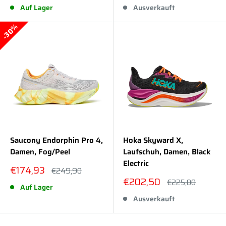
Auf Lager
Ausverkauft
30%
Saucony Endorphin Pro 4,
Hoka Skyward X,
Damen, Fog/Peel
Laufschuh, Damen, Black
Electric
Sonderpreis
€174,93
Normalpreis
€249,90
Sonderpreis
€202,50
Normalpreis
€225,00
Auf Lager
Ausverkauft