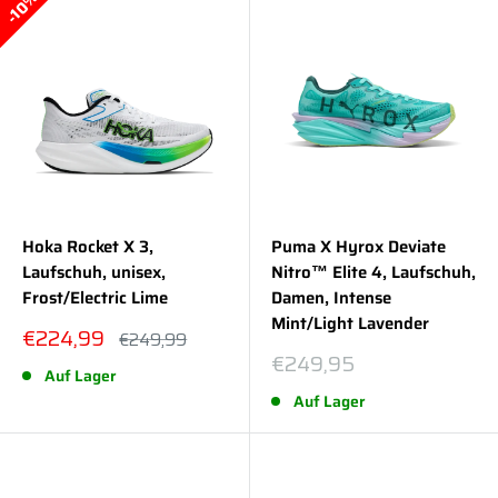
10%
Hoka Rocket X 3,
Puma X Hyrox Deviate
Laufschuh, unisex,
Nitro™ Elite 4, Laufschuh,
Frost/Electric Lime
Damen, Intense
Mint/Light Lavender
Sonderpreis
€224,99
Normalpreis
€249,99
Sonderpreis
€249,95
Auf Lager
Auf Lager