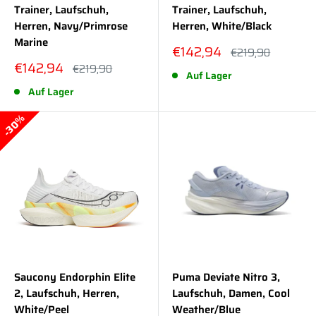
Trainer, Laufschuh,
Trainer, Laufschuh,
Herren, Navy/Primrose
Herren, White/Black
Marine
Sonderpreis
€142,94
Normalpreis
€219,90
Sonderpreis
€142,94
Normalpreis
€219,90
Auf Lager
Auf Lager
30%
Saucony Endorphin Elite
Puma Deviate Nitro 3,
2, Laufschuh, Herren,
Laufschuh, Damen, Cool
White/Peel
Weather/Blue