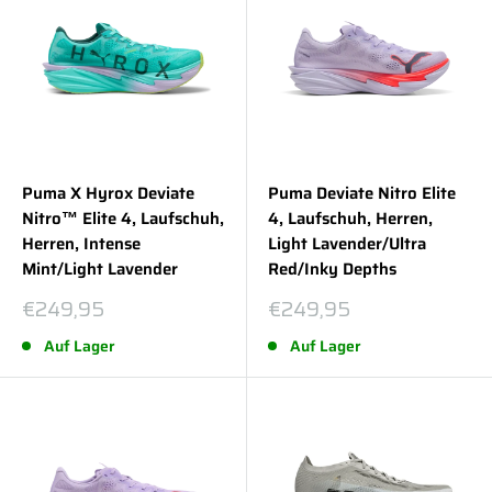
Puma X Hyrox Deviate
Puma Deviate Nitro Elite
Nitro™ Elite 4, Laufschuh,
4, Laufschuh, Herren,
Herren, Intense
Light Lavender/Ultra
Mint/Light Lavender
Red/Inky Depths
Sonderpreis
Sonderpreis
€249,95
€249,95
Auf Lager
Auf Lager