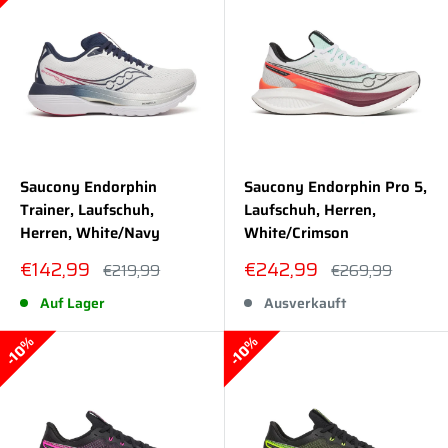
Saucony Endorphin
Saucony Endorphin Pro 5,
Trainer, Laufschuh,
Laufschuh, Herren,
Herren, White/Navy
White/Crimson
Sonderpreis
Sonderpreis
€142,99
€242,99
Normalpreis
Normalpreis
€219,99
€269,99
Auf Lager
Ausverkauft
10%
10%