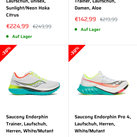
Laufschuh, unisex,
Trainer, Laufschuh,
Sunlight/Neon Hoka
Damen, Aloe
Citrus
Sonderpreis
€142,99
Normalpreis
€219,99
Sonderpreis
€224,99
Normalpreis
€249,99
Auf Lager
Auf Lager
30%
30%
Saucony Endorphin
Saucony Endorphin Pro 4,
Trainer, Laufschuh,
Laufschuh, Herren,
Herren, White/Mutant
White/Mutant