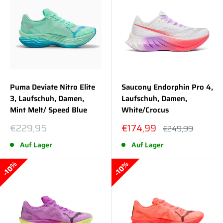
Puma Deviate Nitro Elite
Saucony Endorphin Pro 4,
3, Laufschuh, Damen,
Laufschuh, Damen,
Mint Melt/ Speed Blue
White/Crocus
Sonderpreis
Sonderpreis
€229,95
€174,99
Normalpreis
€249,99
Auf Lager
Auf Lager
10%
10%