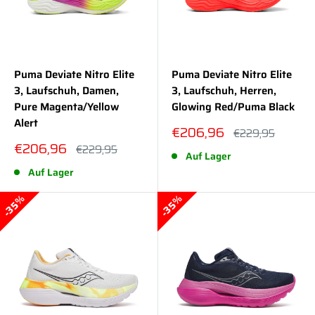
Puma Deviate Nitro Elite
Puma Deviate Nitro Elite
3, Laufschuh, Damen,
3, Laufschuh, Herren,
Pure Magenta/Yellow
Glowing Red/Puma Black
Alert
Sonderpreis
€206,96
Normalpreis
€229,95
Sonderpreis
€206,96
Normalpreis
€229,95
Auf Lager
Auf Lager
35%
35%