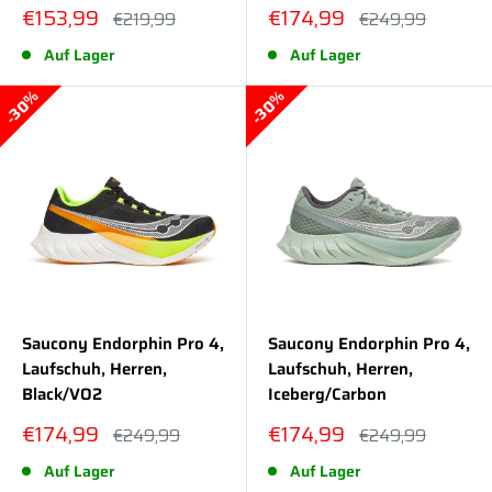
Sonderpreis
Sonderpreis
€153,99
€174,99
Normalpreis
Normalpreis
€219,99
€249,99
Auf Lager
Auf Lager
30%
30%
Saucony Endorphin Pro 4,
Saucony Endorphin Pro 4,
Laufschuh, Herren,
Laufschuh, Herren,
Black/VO2
Iceberg/Carbon
Sonderpreis
Sonderpreis
€174,99
€174,99
Normalpreis
Normalpreis
€249,99
€249,99
Auf Lager
Auf Lager