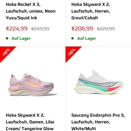
Hoka Rocket X 3,
Hoka Skyward X 2,
Laufschuh, unisex, Neon
Laufschuh, Herren,
Yuzu/Squid Ink
Grout/Cobalt
Sonderpreis
Sonderpreis
€224,99
€206,99
Normalpreis
Normalpreis
€249,99
€229,99
Auf Lager
Auf Lager
10%
10%
Hoka Skyward X 2,
Saucony Endorphin Pro 5,
Laufschuh, Damen, Lilac
Laufschuh, Herren,
Cream/ Tangerine Glow
White/Multi