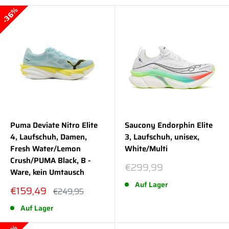
36%
Puma Deviate Nitro Elite
Saucony Endorphin Elite
4, Laufschuh, Damen,
3, Laufschuh, unisex,
Fresh Water/Lemon
White/Multi
Crush/PUMA Black, B -
Sonderpreis
€299,99
Ware, kein Umtausch
Auf Lager
Sonderpreis
€159,49
Normalpreis
€249,95
Auf Lager