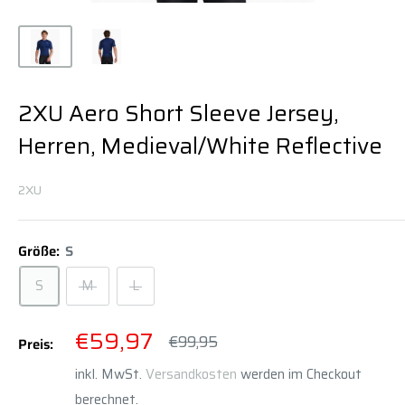
2XU Aero Short Sleeve Jersey,
Herren, Medieval/White Reflective
2XU
Größe:
S
S
M
L
Sonderpreis
€59,97
Normalpreis
€99,95
Preis:
inkl. MwSt.
Versandkosten
werden im Checkout
berechnet.