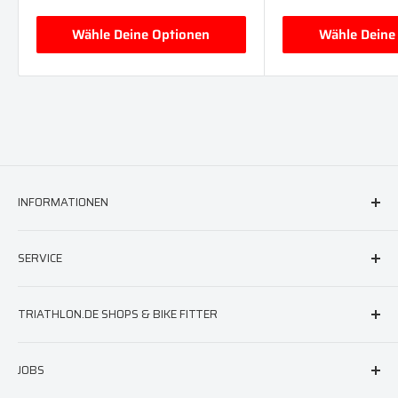
Wähle Deine Optionen
Wähle Deine
INFORMATIONEN
FAQ & Hilfe
SERVICE
AGB
Versand
triathlon.de Newsletter
TRIATHLON.DE SHOPS & BIKE FITTER
Widerruf
Neoprenberatung
Impressum
Laufschuhberatung
Berlin
JOBS
Datenschutz
Neoprenreparatur
München