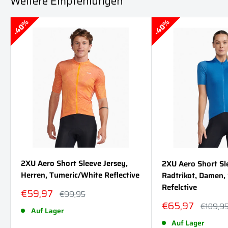
Weitere Empfehlungen
40%
40%
2XU Aero Short Sleeve Jersey,
2XU Aero Short Sl
Herren, Tumeric/White Reflective
Radtrikot, Damen,
Refelctive
Sonderpreis
€59,97
Normalpreis
€99,95
Sonderpreis
€65,97
Normalp
€109,9
Auf Lager
Auf Lager